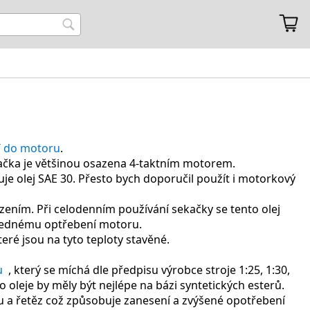
T do motoru
.
ekačka je většinou osazena 4-taktním motorem.
uje olej SAE 30. Přesto bych doporučil použít i motorkový
ením. Při celodenním používání sekačky se tento olej
áslednému optřebení motoru.
eré jsou na tyto teploty stavěné.
u
, který se míchá dle předpisu výrobce stroje 1:25, 1:30,
o oleje by měly být nejlépe na bázi syntetických esterů.
tu a řetěz což způsobuje zanesení a zvýšené opotřebení