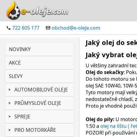
722 605 177
obchod@e-oleje.com
Jaký olej do se
NOVINKY
Jaký vybrat ole
AKCE
U většiny zahradní tec
Olej do sekačky
: Pok
SLEVY
Do tohoto motoru se li
olej SAE 10W40, 10W-5
AUTOMOBILOVÉ OLEJE
Tyto motory mají velk
nedostatečně chladí, 
PRŮMYSLOVÉ OLEJE
Proto je vhodné použit
SPREJE
Olej do pily:
U motorov
1:50 a
olej na lištu ( ře
PRO MOTORKÁŘE
POZOR! při používání 