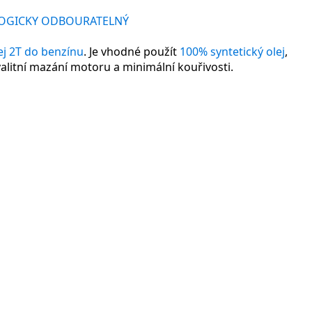
OGICKY ODBOURATELNÝ
ej 2T do benzínu
. Je vhodné použít
100% syntetický olej
,
litní mazání motoru a minimální kouřivosti.