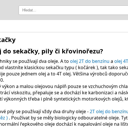
kačky
j do sekačky, pily či křovinořezu?
hniky se používají dva oleje. A to
olej 2T do benzínu
a
olej 4
ud vlastníte klasickou sekačku typu ( kočárek ), tak tako s
je pouze jednem olej a to 4T olej. Většina výrobců doporuč
0.
ý výkon a malou olejovou náplň pouze se vzchuchovým chlaz
ztrácí viskozitu, přepaluje se a dochází ke karbonizaci a n
í výkonných třeba i plně syntetických motorkových olejů, kt
é pily se používají vždy dva druhy oleje -
2T olej do benzín
těz )
. Používat by se měly biologicky odbouratelné oleje. Tyt
normální řepkového oleje dochází k napalování oleje na liš